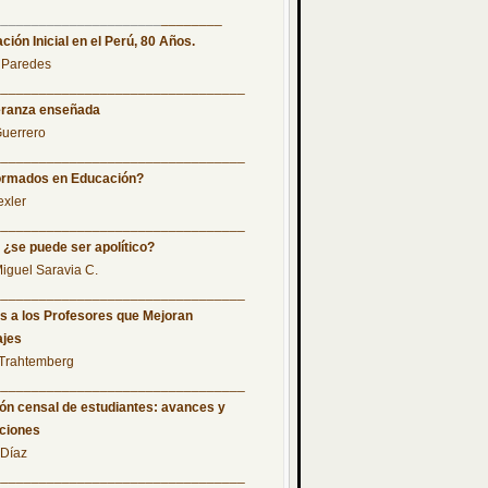
________________
______
________
ción Inicial en el Perú, 80 Años.
a Paredes
_________________________________
ranza enseñada
Guerrero
_________________________________
ormados en Educación?
exler
_________________________________
 ¿se puede ser apolítico?
Miguel Saravia C.
_________________________________
s a los Profesores que Mejoran
ajes
 Trahtemberg
_________________________________
ón censal de estudiantes: avances y
ciones
 Díaz
_________________________________