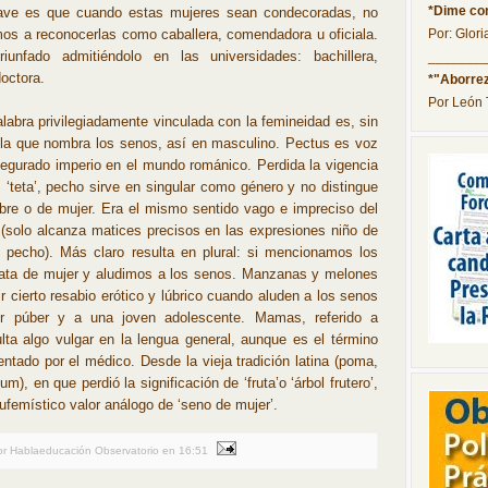
*Dime con
grave es que cuando estas mujeres sean condecoradas, no
os a reconocerlas como caballera, comendadora u oficiala.
Por: Glori
unfado admitiéndolo en las universidades: bachillera,
_______
doctora.
*"Aborrez
Por León
labra privilegiadamente vinculada con la femineidad es, sin
 la que nombra los senos, así en masculino. Pectus es voz
segurado imperio en el mundo románico. Perdida la vigencia
r, ‘teta’, pecho sirve en singular como género y no distingue
bre o de mujer. Era el mismo sentido vago e impreciso del
 (solo alcanza matices precisos en las expresiones niño de
l pecho). Más claro resulta en plural: si mencionamos los
rata de mujer y aludimos a los senos. Manzanas y melones
ir cierto resabio erótico y lúbrico cuando aluden a los senos
r púber y a una joven adolescente. Mamas, referido a
lta algo vulgar en la lengua general, aunque es el término
entado por el médico. Desde la vieja tradición latina (poma,
m), en que perdió la significación de ‘fruta’o ‘árbol frutero’,
ufemístico valor análogo de ‘seno de mujer’.
or Hablaeducación Observatorio
en
16:51