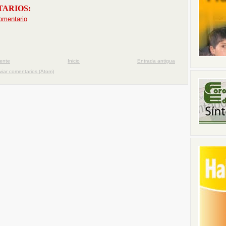
TARIOS:
omentario
iente
Inicio
Entrada antigua
viar comentarios (Atom)