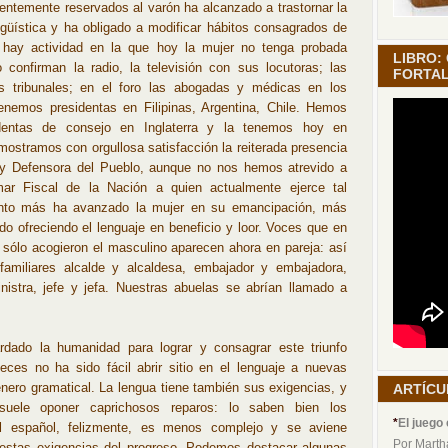
entemente reservados al varón ha alcanzado a trastornar la
ngüística y ha obligado a modificar hábitos consagrados de
 hay actividad en la que hoy la mujer no tenga probada
LIBRO:
o confirman la radio, la televisión con sus locutoras; las
FORTAL
s tribunales; en el foro las abogadas y médicas en los
Tenemos presidentas en Filipinas, Argentina, Chile. Hemos
identas de consejo en Inglaterra y la tenemos hoy en
ostramos con orgullosa satisfacción la reiterada presencia
 y Defensora del Pueblo, aunque no nos hemos atrevido a
mar Fiscal de la Nación a quien actualmente ejerce tal
anto más ha avanzado la mujer en su emancipación, más
do ofreciendo el lenguaje en beneficio y loor. Voces que en
o sólo acogieron el masculino aparecen ahora en pareja: así
amiliares alcalde y alcaldesa, embajador y embajadora,
inistra, jefe y jefa. Nuestras abuelas se abrían llamado a
dado la humanidad para lograr y consagrar este triunfo
veces no ha sido fácil abrir sitio en el lenguaje a nuevas
nero gramatical. La lengua tiene también sus exigencias, y
ARTÍCU
suele oponer caprichosos reparos: lo saben bien los
*
El juego 
El español, felizmente, es menos complejo y se aviene
Por Marth
 estas exigencias del progreso. Podemos destacar algunas