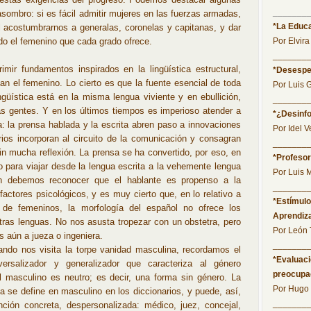
_______
sombro: si es fácil admitir mujeres en las fuerzas armadas,
*La Educa
l acostumbrarnos a generalas, coronelas y capitanas, y dar
do el femenino que cada grado ofrece.
Por Elvir
_______
rimir fundamentos inspirados en la lingüística estructural,
*Desespe
rían el femenino. Lo cierto es que la fuente esencial de toda
Por Luis 
ngüística está en la misma lengua viviente y en ebullición,
_______
as gentes. Y en los últimos tiempos es imperioso atender a
*¿Desinf
a: la prensa hablada y la escrita abren paso a innovaciones
Por Idel V
rios incorporan al circuito de la comunicación y consagran
_______
in mucha reflexión. La prensa se ha convertido, por eso, en
*Profesor
 para viajar desde la lengua escrita a la vehemente lengua
Por Luis 
én debemos reconocer que el hablante es propenso a la
_______
 factores psicológicos, y es muy cierto que, en lo relativo a
*Estímulo
 de femeninos, la morfología del español no ofrece los
Aprendiz
tras lenguas. No nos asusta tropezar con un obstetra, pero
Por León
s aún a jueza o ingeniera.
_______
ando nos visita la torpe vanidad masculina, recordamos el
*Evaluaci
iversalizador y generalizador que caracteriza al género
preocupa
l masculino es neutro; es decir, una forma sin género. La
Por Hugo
 se define en masculino en los diccionarios, y puede, así,
_______
unción concreta, despersonalizada: médico, juez, concejal,