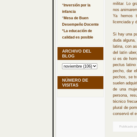
militar. Lo 
*
Inversión por la
nos animarem
infancia
Ya hemos tri
*
Mesa de Buen
licenciada y 
Desempeño Docente
*
La educación de
Si hay una pa
calidad es posible
duda alguna,
latina, con a
ARCHIVO DEL
del latín ube
BLOG
si es de hom
pectus latino
pecho, dar e
pechos, se t
NÚMERO DE
suelen adquir
VISITAS
de una muje
persona, resu
técnico frecu
plural de pomu
conservó el e
Publicado p