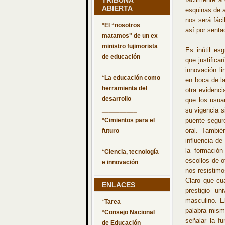
TRIBUNA
ABIERTA
esquinas de a
nos será fáci
*El “nosotros
así por senta
matamos" de un ex
ministro fujimorista
Es inútil esg
de educación
que justifica
__________
innovación li
*La educación como
en boca de l
herramienta del
otra evidenci
desarrollo
que los usua
__________
su vigencia s
*Cimientos para el
puente seguro
oral. Tambi
futuro
influencia de
__________
la formación
*Ciencia, tecnología
escollos de o
e innovación
nos resistimo
Claro que cu
ENLACES
prestigio un
masculino. E
*
Tarea
palabra misma
*
Consejo Nacional
señalar la f
de Educación