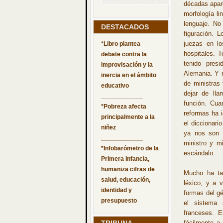
décadas apar
morfología li
lenguaje. No
DESTACADOS
figuración. L
juezas en lo
*Libro plantea
hospitales. 
debate contra la
tenido pres
improvisación y la
Alemania. Y m
inercia en el ámbito
de ministras
educativo
dejar de lla
____________
función. Cu
*Pobreza afecta
reformas ha i
principalmente a la
el diccionari
niñez
ya nos son f
____________
ministro y m
*Infobarómetro de la
escándalo.
Primera Infancia,
humaniza cifras de
Mucho ha tar
salud, educación,
léxico, y a 
identidad y
formas del gé
presupuesto
el sistema 
franceses. 
fácilmente a