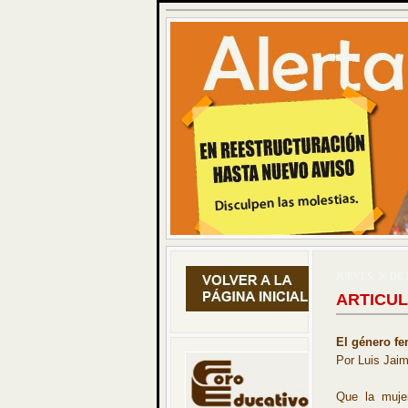
JUEVES, 26 DE
ARTICUL
El género f
Por Luis Jai
Que la muje